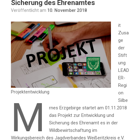
Sicherung des Ehrenamtes
Veröffentlicht am
10. November 2018
it
Zusa
ge
der
Stift
ung
LEAD
ER-
Regi
Projektentwicklung
on
M
Silbe
rnes Erzgebirge startet am 01.11.2018
das Projekt zur Entwicklung und
Sicherung des Ehrenamt es in der
Wildbewirtschaftung im
Wirkungsbereich des Jagdverbandes Weißeritzkreis e.V.