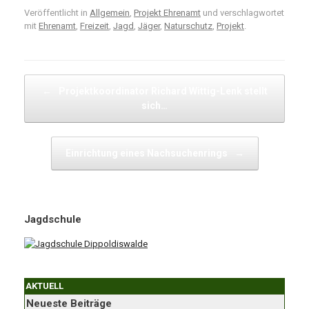
Veröffentlicht in
Allgemein
,
Projekt Ehrenamt
und verschlagwortet
mit
Ehrenamt
,
Freizeit
,
Jagd
,
Jäger
,
Naturschutz
,
Projekt
.
Beitragsnavigation
←
Projektkoordinator Richard Wittig-Lenk stellt
sich…
Einrichtung eines Nachsuchenrings
→
Jagdschule
AKTUELL
Neueste Beiträge