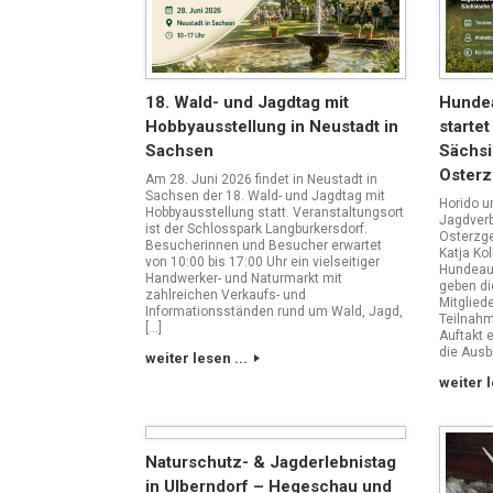
18. Wald- und Jagdtag mit
Hundea
Hobbyausstellung in Neustadt in
starte
Sachsen
Sächsi
Osterz
Am 28. Juni 2026 findet in Neustadt in
Sachsen der 18. Wald- und Jagdtag mit
Horido u
Hobbyausstellung statt. Veranstaltungsort
Jagdver
ist der Schlosspark Langburkersdorf.
Osterzge
Besucherinnen und Besucher erwartet
Katja Ko
von 10:00 bis 17:00 Uhr ein vielseitiger
Hundeau
Handwerker- und Naturmarkt mit
geben di
zahlreichen Verkaufs- und
Mitglied
Informationsständen rund um Wald, Jagd,
Teilnahm
[…]
Auftakt e
die Ausb
weiter lesen ...
weiter l
Naturschutz- & Jagderlebnistag
in Ulberndorf – Hegeschau und