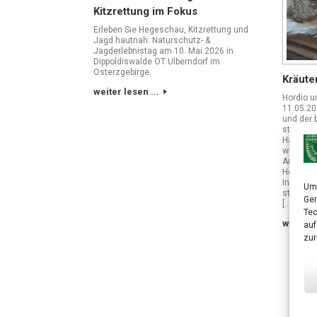
Kitzrettung im Fokus
Erleben Sie Hegeschau, Kitzrettung und
Jagd hautnah: Naturschutz- &
Jagderlebnistag am 10. Mai 2026 in
Dippoldiswalde OT Ulberndorf im
Osterzgebirge.
Kräute
weiter lesen ...
Hordio u
11.05.20
und der 
statt. Al
Handzett
wieder U
Ansprech
Hegegem
Informat
Um 
stehen w
Ger
[…]
Tec
weiter l
auf
zur