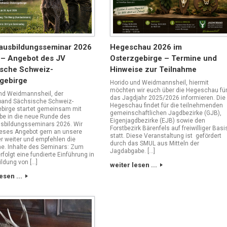
usbildungsseminar 2026
Hegeschau 2026 im
t – Angebot des JV
Osterzgebirge – Termine und
sche Schweiz-
Hinweise zur Teilnahme
gebirge
Horido und Weidmannsheil, hiermit
möchten wir euch über die Hegeschau fü
nd Weidmannsheil, der
das Jagdjahr 2025/2026 informieren. Die
band Sächsische Schweiz-
Hegeschau findet für die teilnehmenden
birge startet gemeinsam mit
gemeinschaftlichen Jagdbezirke (GJB),
lbe in die neue Runde des
Eigenjagdbezirke (EJB) sowie den
sbildungsseminars 2026. Wir
Forstbezirk Bärenfels auf freiwilliger Basi
eses Angebot gern an unsere
statt. Diese Veranstaltung ist gefördert
er weiter und empfehlen die
durch das SMUL aus Mitteln der
e. Inhalte des Seminars: Zum
Jagdabgabe. […]
rfolgt eine fundierte Einführung in
ildung von […]
weiter lesen ...
esen ...