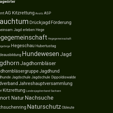
lagwörter
AG Kitzrettung
ent
ASP
Ansitz
rauchtum
Drückjagd
Förderung
einsam Jagd erleben
Hege
gegemeinschaft
Hegegemeinschaft
Hegeschau
Hubertustag
zgebirge
Hundewesen
Jagd
deausbildung
gdhorn
Jagdhornbläser
dhornbläsergruppe
Jagdhund
dhunde
Jagdschule
Jagdschule Dippoldiswalde
dverband
Jahreshauptversammlung
Kitzrettung
er
Landesjagdverband Sachsen
Nachsuche
nort Natur
Naturschutz
hsuchenring
Obleute