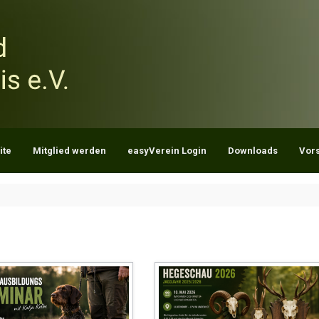
ite
Mitglied werden
easyVerein Login
Downloads
Vor