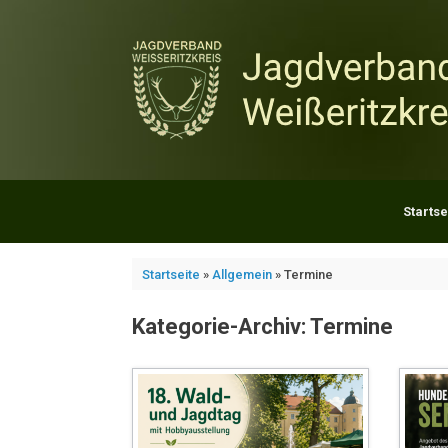
Zum
Inhalt
springen
Startse
Startseite
»
Allgemein
»
Termine
Kategorie-Archiv:
Termine