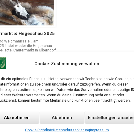
rmarkt & Hegeschau 2025
nd Weidmanns Heil, am
25 findet wieder die Hegeschau
beliebte Kräutermarkt in Ulberndorf
le Informationen findet Ihr im
el. Trophäenabgabe koordiniert
Cookie-Zustimmung verwalten
we Liebscher und die
partner der
einschaften. Weitere
ionen erfolgen und für Fragen
dir ein optimales Erlebnis zu bieten, verwenden wir Technologien wie Cookies, 
ir jederzeit gerne zur Verfügung.
äteinformationen zu speichern und/oder darauf zuzugreifen. Wenn du diesen
hnologien zustimmst, können wir Daten wie das Surfverhalten oder eindeutige I
esen ...
 dieser Website verarbeiten. Wenn du deine Zustimmung nicht erteilst oder
ückziehst, können bestimmte Merkmale und Funktionen beeinträchtigt werden.
Akzeptieren
Ablehnen
Einstellungen anseh
Cookie-Richtlinie
Datenschutzerklärung
Impressum