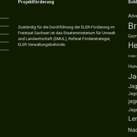
Projektförderung
Sch
Adv
B
Zuständig für die Durchführung der ELER-Förderung im
Freistaat Sachsen ist das Staatsministerium für Umwelt
Gem
und Landwirtschaft (SMUL), Referat Förderstrategie,
He
ELER Verwaltungsbehörde.
Oster
Hun
Ja
Jag
Jag
jag
Jäg
Ler
Nac