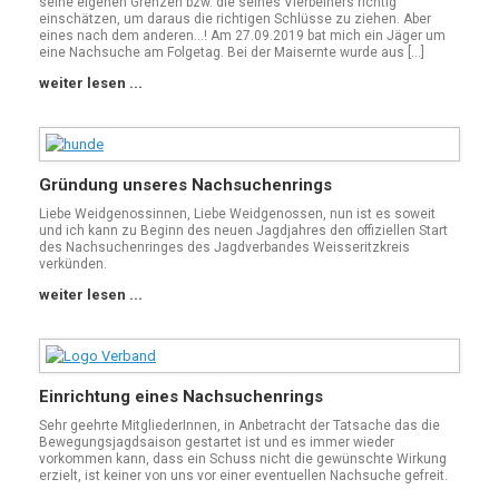
seine eigenen Grenzen bzw. die seines Vierbeiners richtig
einschätzen, um daraus die richtigen Schlüsse zu ziehen. Aber
eines nach dem anderen…! Am 27.09.2019 bat mich ein Jäger um
eine Nachsuche am Folgetag. Bei der Maisernte wurde aus […]
weiter lesen ...
Gründung unseres Nachsuchenrings
Liebe Weidgenossinnen, Liebe Weidgenossen, nun ist es soweit
und ich kann zu Beginn des neuen Jagdjahres den offiziellen Start
des Nachsuchenringes des Jagdverbandes Weisseritzkreis
verkünden.
weiter lesen ...
Einrichtung eines Nachsuchenrings
Sehr geehrte MitgliederInnen, in Anbetracht der Tatsache das die
Bewegungsjagdsaison gestartet ist und es immer wieder
vorkommen kann, dass ein Schuss nicht die gewünschte Wirkung
erzielt, ist keiner von uns vor einer eventuellen Nachsuche gefreit.