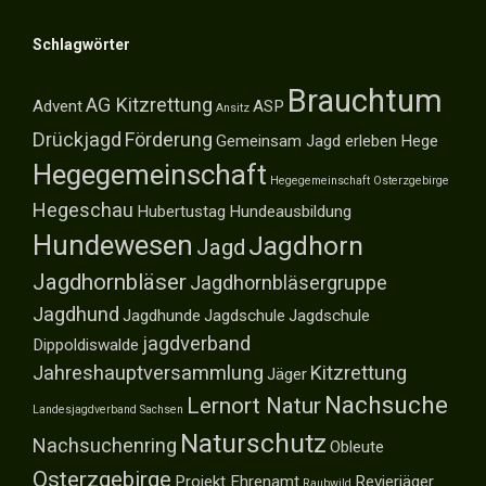
Schlagwörter
Brauchtum
AG Kitzrettung
Advent
ASP
Ansitz
Drückjagd
Förderung
Gemeinsam Jagd erleben
Hege
Hegegemeinschaft
Hegegemeinschaft Osterzgebirge
Hegeschau
Hubertustag
Hundeausbildung
Hundewesen
Jagdhorn
Jagd
Jagdhornbläser
Jagdhornbläsergruppe
Jagdhund
Jagdhunde
Jagdschule
Jagdschule
jagdverband
Dippoldiswalde
Jahreshauptversammlung
Kitzrettung
Jäger
Nachsuche
Lernort Natur
Landesjagdverband Sachsen
Naturschutz
Nachsuchenring
Obleute
Osterzgebirge
Projekt Ehrenamt
Revierjäger
Raubwild