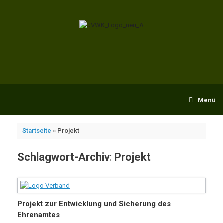
Zum
Inhalt
springen
Menü
Startseite
»
Projekt
Schlagwort-Archiv:
Projekt
Projekt zur Entwicklung und Sicherung des
Ehrenamtes