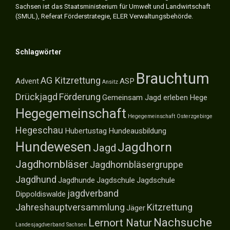
Sachsen ist das Staatsministerium für Umwelt und Landwirtschaft
(SMUL), Referat Förderstrategie, ELER Verwaltungsbehörde.
Schlagwörter
Brauchtum
AG Kitzrettung
Advent
ASP
Ansitz
Drückjagd
Förderung
Gemeinsam Jagd erleben
Hege
Hegegemeinschaft
Hegegemeinschaft Osterzgebirge
Hegeschau
Hubertustag
Hundeausbildung
Hundewesen
Jagdhorn
Jagd
Jagdhornbläser
Jagdhornbläsergruppe
Jagdhund
Jagdhunde
Jagdschule
Jagdschule
jagdverband
Dippoldiswalde
Jahreshauptversammlung
Kitzrettung
Jäger
Nachsuche
Lernort Natur
Landesjagdverband Sachsen