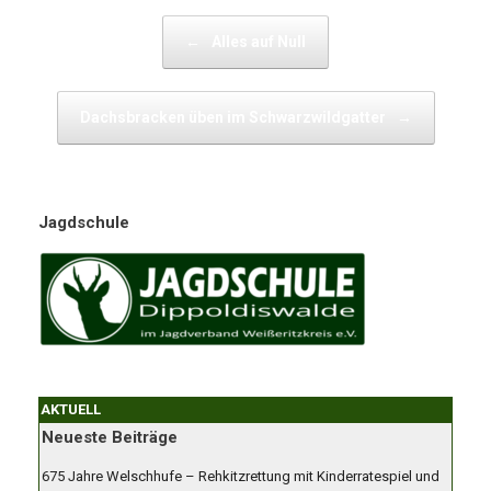
Beitragsnavigation
←
Alles auf Null
Dachsbracken üben im Schwarzwildgatter
→
Jagdschule
AKTUELL
Neueste Beiträge
675 Jahre Welschhufe – Rehkitzrettung mit Kinderratespiel und