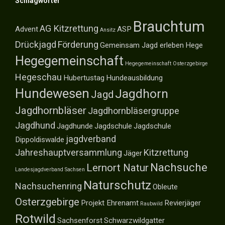
Schlagwörter
Brauchtum
AG Kitzrettung
Advent
ASP
Ansitz
Drückjagd
Förderung
Gemeinsam Jagd erleben
Hege
Hegegemeinschaft
Hegegemeinschaft Osterzgebirge
Hegeschau
Hubertustag
Hundeausbildung
Hundewesen
Jagdhorn
Jagd
Jagdhornbläser
Jagdhornbläsergruppe
Jagdhund
Jagdhunde
Jagdschule
Jagdschule
jagdverband
Dippoldiswalde
Jahreshauptversammlung
Kitzrettung
Jäger
Nachsuche
Lernort Natur
Landesjagdverband Sachsen
Naturschutz
Nachsuchenring
Obleute
Osterzgebirge
Projekt Ehrenamt
Revierjäger
Raubwild
Rotwild
Sachsenforst
Schwarzwildgatter