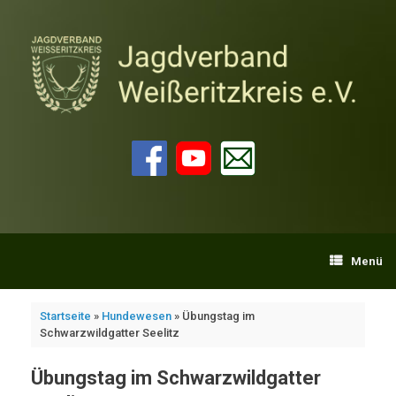
Zum
Inhalt
springen
Menü
Startseite
»
Hundewesen
»
Übungstag im
Schwarzwildgatter Seelitz
Übungstag im Schwarzwildgatter