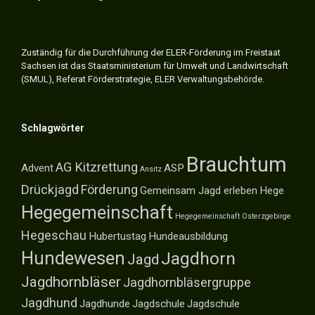
Zuständig für die Durchführung der ELER-Förderung im Freistaat
Sachsen ist das Staatsministerium für Umwelt und Landwirtschaft
(SMUL), Referat Förderstrategie, ELER Verwaltungsbehörde.
Schlagwörter
Brauchtum
AG Kitzrettung
Advent
ASP
Ansitz
Drückjagd
Förderung
Gemeinsam Jagd erleben
Hege
Hegegemeinschaft
Hegegemeinschaft Osterzgebirge
Hegeschau
Hubertustag
Hundeausbildung
Hundewesen
Jagdhorn
Jagd
Jagdhornbläser
Jagdhornbläsergruppe
Jagdhund
Jagdhunde
Jagdschule
Jagdschule