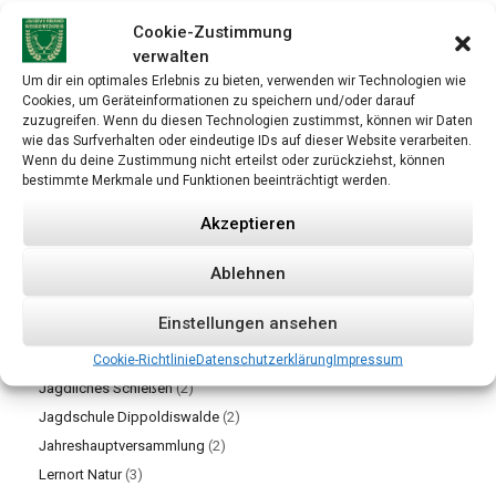
AG Raubwild
(2)
Cookie-Zustimmung
Allgemein
(71)
verwalten
ASP
(1)
Um dir ein optimales Erlebnis zu bieten, verwenden wir Technologien wie
Seminare
(5)
Cookies, um Geräteinformationen zu speichern und/oder darauf
zuzugreifen. Wenn du diesen Technologien zustimmst, können wir Daten
Termine
(5)
wie das Surfverhalten oder eindeutige IDs auf dieser Website verarbeiten.
Hegegemeinschaften
(12)
Wenn du deine Zustimmung nicht erteilst oder zurückziehst, können
bestimmte Merkmale und Funktionen beeinträchtigt werden.
Beerwalde
(1)
Osterzgebirge
(4)
Akzeptieren
Tharandter Wald
(1)
Ablehnen
Wilsdruffer Land
(3)
Hundewesen
(16)
Einstellungen ansehen
Jagdhornbläsergruppen
(7)
Jagdliches Brauchtum
(19)
Cookie-Richtlinie
Datenschutzerklärung
Impressum
Jagdliches Schießen
(2)
Jagdschule Dippoldiswalde
(2)
Jahreshauptversammlung
(2)
Lernort Natur
(3)