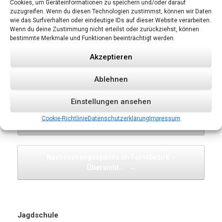
Cookies, um Geräteinformationen zu speichern und/oder darauf
Eure Anja Pötzsch
zuzugreifen. Wenn du diesen Technologien zustimmst, können wir Daten
Öffentlichkeitsarbeit
wie das Surfverhalten oder eindeutige IDs auf dieser Website verarbeiten.
Wenn du deine Zustimmung nicht erteilst oder zurückziehst, können
bestimmte Merkmale und Funktionen beeinträchtigt werden.
Akzeptieren
Veröffentlicht in
AG Kitzrettung
und verschlagwortet mit
Grünlandmahd
,
Rehkitzrettung
,
Wildtierschutz
.
Ablehnen
Einstellungen ansehen
Beitragsnavigation
←
Hundeausbildungsseminar 2026 startet –
Cookie-Richtlinie
Datenschutzerklärung
Impressum
Angebot…
Nachsuchengespanne im Forstbezirk –
Übersicht…
→
Jagdschule