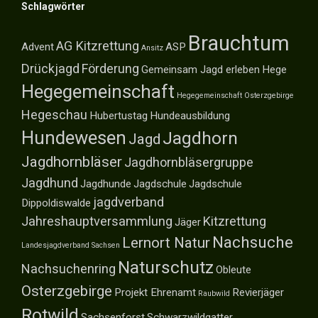
Schlagwörter
Brauchtum
AG Kitzrettung
Advent
ASP
Ansitz
Drückjagd
Förderung
Gemeinsam Jagd erleben
Hege
Hegegemeinschaft
Hegegemeinschaft Osterzgebirge
Hegeschau
Hubertustag
Hundeausbildung
Hundewesen
Jagdhorn
Jagd
Jagdhornbläser
Jagdhornbläsergruppe
Jagdhund
Jagdhunde
Jagdschule
Jagdschule
jagdverband
Dippoldiswalde
Jahreshauptversammlung
Kitzrettung
Jäger
Nachsuche
Lernort Natur
Landesjagdverband Sachsen
Naturschutz
Nachsuchenring
Obleute
Osterzgebirge
Projekt Ehrenamt
Revierjäger
Raubwild
Rotwild
Sachsenforst
Schwarzwildgatter