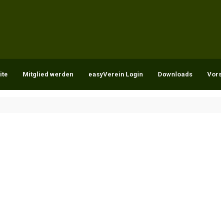
ite
Mitglied werden
easyVerein Login
Downloads
Vor