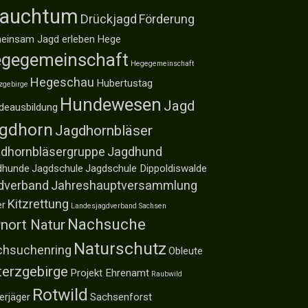
rauchtum
Drückjagd
Förderung
einsam Jagd erleben
Hege
gegemeinschaft
Hegegemeinschaft
Hegeschau
Hubertustag
zgebirge
Hundewesen
Jagd
deausbildung
gdhorn
Jagdhornbläser
dhornbläsergruppe
Jagdhund
dhunde
Jagdschule
Jagdschule Dippoldiswalde
dverband
Jahreshauptversammlung
Kitzrettung
er
Landesjagdverband Sachsen
Nachsuche
nort Natur
Naturschutz
hsuchenring
Obleute
terzgebirge
Projekt Ehrenamt
Raubwild
Rotwild
erjäger
Sachsenforst