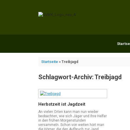
Zum
Inhalt
springen
Startse
Startseite
»
Treibjagd
Schlagwort-Archiv:
Treibjagd
Herbstzeit ist Jagdzeit
An vielen Orten kann man nun wieder
beobachten, wie sich Jäger und Ihre Helfer
in den frühen Morgenstunden
versammeln. Schon von weiten hört man
die Hörner, die den Aufbruch zur Jagd