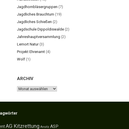
Jagdhornbläsergruppen
(7)
Jagdliches Brauchtum
(19)
Jagdliches Schießen
(2)
Jagdschule Dippoldiswalde
(2)
Jahreshauptversammlung
(2)
Lernort Natur
(3)
Projekt Ehrenamt
(4)
Wolf
(1)
ARCHIV
ARCHIV
lagwörter
AG Kitzrettung
ent
ASP
Ansitz