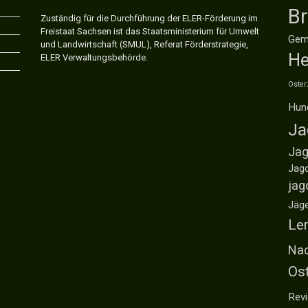
B
Zuständig für die Durchführung der ELER-Förderung im
Freistaat Sachsen ist das Staatsministerium für Umwelt
Gem
und Landwirtschaft (SMUL), Referat Förderstrategie,
He
ELER Verwaltungsbehörde.
Oster
Hun
Ja
Jag
Jag
jag
Jäg
Ler
Nac
Os
Revi