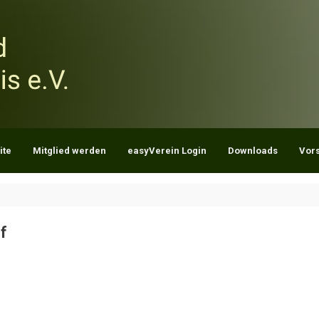
ite
Mitglied werden
easyVerein Login
Downloads
Vor
f