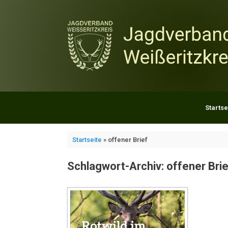
Zum
Inhalt
springen
Startse
Startseite
»
offener Brief
Schlagwort-Archiv:
offener Brie