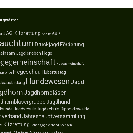
lagwörter
AG Kitzrettung
ent
ASP
Ansitz
rauchtum
Drückjagd
Förderung
einsam Jagd erleben
Hege
gegemeinschaft
Hegegemeinschaft
Hegeschau
Hubertustag
zgebirge
Hundewesen
Jagd
deausbildung
gdhorn
Jagdhornbläser
dhornbläsergruppe
Jagdhund
dhunde
Jagdschule
Jagdschule Dippoldiswalde
dverband
Jahreshauptversammlung
Kitzrettung
er
Landesjagdverband Sachsen