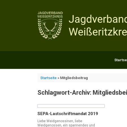
Zum
Inhalt
springen
Startse
Startseite
»
Mitgliedsbeitrag
Schlagwort-Archiv:
Mitgliedsbe
SEPA-Lastschriftmandat 2019
Liebe Weidgenossinen, liebe
Weidgenossen, ein spannendes und