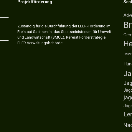
Projektförderung
Sch
Adv
B
Zuständig für die Durchführung der ELER-Förderung im
Freistaat Sachsen ist das Staatsministerium für Umwelt
Gem
und Landwirtschaft (SMUL), Referat Förderstrategie,
He
ELER Verwaltungsbehörde.
Oster
Hun
Ja
Jag
Jag
jag
Jäg
Ler
Nac