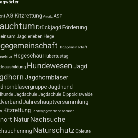
lagwörter
AG Kitzrettung
ent
ASP
Ansitz
rauchtum
Drückjagd
Förderung
einsam Jagd erleben
Hege
gegemeinschaft
Hegegemeinschaft
Hegeschau
Hubertustag
zgebirge
Hundewesen
Jagd
deausbildung
gdhorn
Jagdhornbläser
dhornbläsergruppe
Jagdhund
dhunde
Jagdschule
Jagdschule Dippoldiswalde
dverband
Jahreshauptversammlung
Kitzrettung
er
Landesjagdverband Sachsen
Nachsuche
nort Natur
Naturschutz
hsuchenring
Obleute