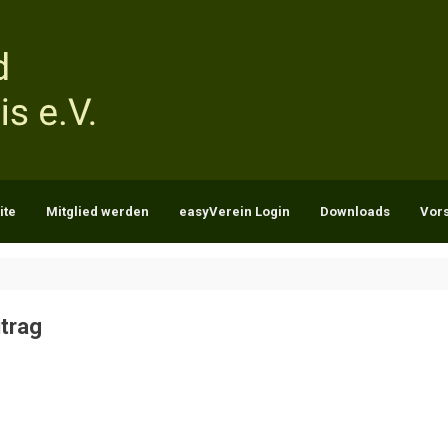
ite
Mitglied werden
easyVerein Login
Downloads
Vor
itrag