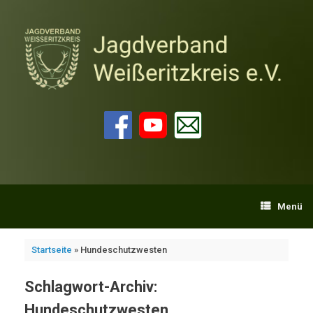
Zum
Inhalt
springen
Menü
Startseite
»
Hundeschutzwesten
Schlagwort-Archiv:
Hundeschutzwesten