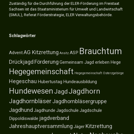
Zuständig für die Durchführung der ELER-Förderung im Freistaat
Sachsen ist das Staatsministerium für Umwelt und Landwirtschaft
(SMUL), Referat Förderstrategie, ELER Verwaltungsbehörde.
Schlagwörter
Brauchtum
AG Kitzrettung
Advent
ASP
Ansitz
Drückjagd
Förderung
Gemeinsam Jagd erleben
Hege
Hegegemeinschaft
Hegegemeinschaft Osterzgebirge
Hegeschau
Hubertustag
Hundeausbildung
Hundewesen
Jagdhorn
Jagd
Jagdhornbläser
Jagdhornbläsergruppe
Jagdhund
Jagdhunde
Jagdschule
Jagdschule
jagdverband
Dippoldiswalde
Jahreshauptversammlung
Kitzrettung
Jäger