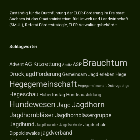
Zuständig für die Durchführung der ELER-Förderung im Freistaat
Sachsen ist das Staatsministerium für Umwelt und Landwirtschaft
(SMUL), Referat Förderstrategie, ELER Verwaltungsbehörde.
Schlagwörter
Brauchtum
AG Kitzrettung
Advent
ASP
Ansitz
Drückjagd
Förderung
Gemeinsam Jagd erleben
Hege
Hegegemeinschaft
Hegegemeinschaft Osterzgebirge
Hegeschau
Hubertustag
Hundeausbildung
Hundewesen
Jagdhorn
Jagd
Jagdhornbläser
Jagdhornbläsergruppe
Jagdhund
Jagdhunde
Jagdschule
Jagdschule
jagdverband
Dippoldiswalde