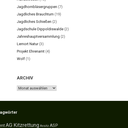
Jagdhornbläsergruppen
(7)
Jagdliches Brauchtum
(19)
Jagdliches Schießen
(2)
Jagdschule Dippoldiswalde
(2)
Jahreshauptversammlung
(2)
Lernort Natur
(3)
Projekt Ehrenamt
(4)
Wolf
(1)
ARCHIV
ARCHIV
lagwörter
AG Kitzrettung
ent
ASP
Ansitz