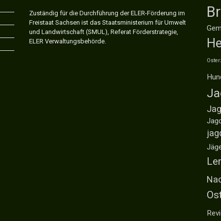
B
Zuständig für die Durchführung der ELER-Förderung im
Freistaat Sachsen ist das Staatsministerium für Umwelt
Gem
und Landwirtschaft (SMUL), Referat Förderstrategie,
He
ELER Verwaltungsbehörde.
Oster
Hun
Ja
Jag
Jag
jag
Jäg
Ler
Nac
Os
Revi