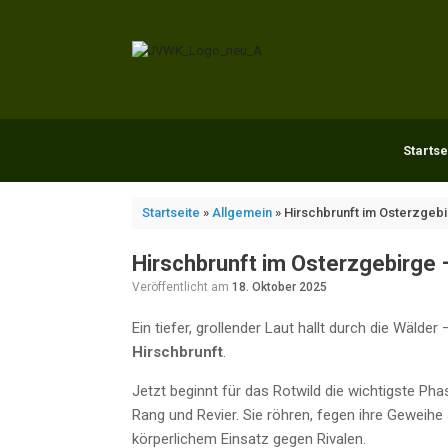
Zum
Inhalt
springen
Startse
Startseite
»
Allgemein
»
Hirschbrunft im Osterzgeb
Hirschbrunft im Osterzgebirge 
Veröffentlicht am
18. Oktober 2025
Ein tiefer, grollender Laut hallt durch die Wälder 
Hirschbrunft
.
Jetzt beginnt für das Rotwild die wichtigste Ph
Rang und Revier. Sie röhren, fegen ihre Geweih
körperlichem Einsatz gegen Rivalen.