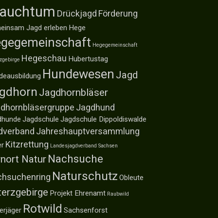
rauchtum
Drückjagd
Förderung
einsam Jagd erleben
Hege
gegemeinschaft
Hegegemeinschaft
Hegeschau
Hubertustag
zgebirge
Hundewesen
Jagd
deausbildung
gdhorn
Jagdhornbläser
dhornbläsergruppe
Jagdhund
dhunde
Jagdschule
Jagdschule Dippoldiswalde
dverband
Jahreshauptversammlung
Kitzrettung
er
Landesjagdverband Sachsen
Nachsuche
nort Natur
Naturschutz
hsuchenring
Obleute
terzgebirge
Projekt Ehrenamt
Raubwild
Rotwild
erjäger
Sachsenforst