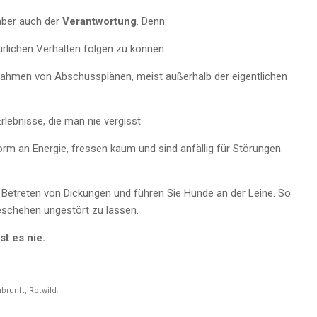
 aber auch der
Verantwortung
. Denn:
ürlichen Verhalten folgen zu können
Rahmen von Abschussplänen, meist außerhalb der eigentlichen
rlebnisse, die man nie vergisst
rm an Energie, fressen kaum und sind anfällig für Störungen.
s Betreten von Dickungen und führen Sie Hunde an der Leine. So
eschehen ungestört zu lassen.
st es nie.
hbrunft
,
Rotwild
.