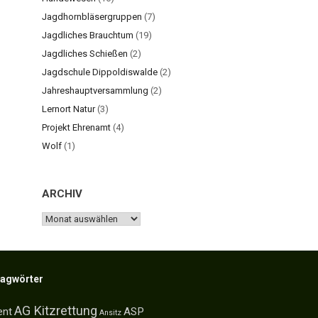
Jagdhornbläsergruppen
(7)
Jagdliches Brauchtum
(19)
Jagdliches Schießen
(2)
Jagdschule Dippoldiswalde
(2)
Jahreshauptversammlung
(2)
Lernort Natur
(3)
Projekt Ehrenamt
(4)
Wolf
(1)
ARCHIV
ARCHIV
lagwörter
AG Kitzrettung
ent
ASP
Ansitz