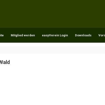
ite
Mitglied werden
easyVerein Login
Downloads
Vor
Wald