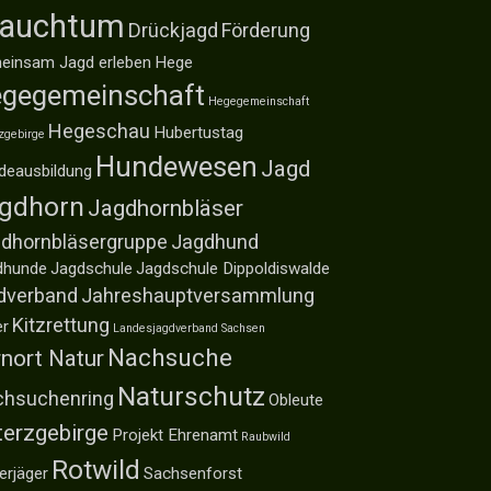
rauchtum
Drückjagd
Förderung
einsam Jagd erleben
Hege
gegemeinschaft
Hegegemeinschaft
Hegeschau
Hubertustag
zgebirge
Hundewesen
Jagd
deausbildung
gdhorn
Jagdhornbläser
dhornbläsergruppe
Jagdhund
dhunde
Jagdschule
Jagdschule Dippoldiswalde
dverband
Jahreshauptversammlung
Kitzrettung
er
Landesjagdverband Sachsen
Nachsuche
nort Natur
Naturschutz
hsuchenring
Obleute
terzgebirge
Projekt Ehrenamt
Raubwild
Rotwild
erjäger
Sachsenforst