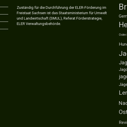
B
Zuständig für die Durchführung der ELER-Förderung im
Freistaat Sachsen ist das Staatsministerium für Umwelt
Gem
und Landwirtschaft (SMUL), Referat Förderstrategie,
He
ELER Verwaltungsbehörde.
Oster
Hun
Ja
Jag
Jag
jag
Jäg
Ler
Nac
Os
Revi